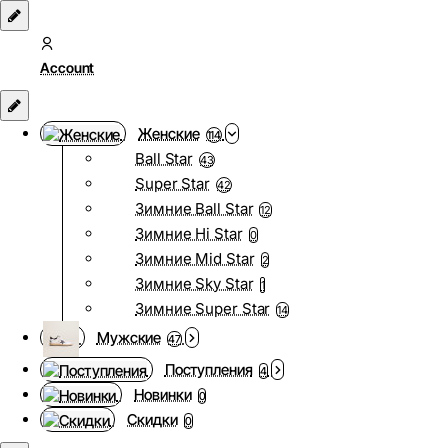
Account
Женские
114
Ball Star
43
Super Star
42
Зимние Ball Star
12
Зимние Hi Star
0
Зимние Mid Star
2
Зимние Sky Star
1
Зимние Super Star
14
Мужские
47
Поступления
4
Новинки
0
Скидки
0