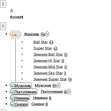
Account
Женские
114
Ball Star
43
Super Star
42
Зимние Ball Star
12
Зимние Hi Star
0
Зимние Mid Star
2
Зимние Sky Star
1
Зимние Super Star
14
Мужские
47
Поступления
4
Новинки
0
Скидки
0