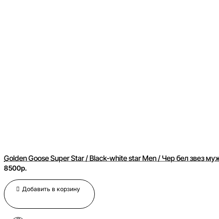
Golden Goose Super Star / Black-white star Men / Чер бел звез му
8500р.
Добавить в корзину