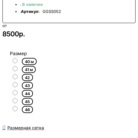
В наличии
Артикул:
GGSS052
от
8500р.
Размер
40 м
41 м
42
43
44
45
46
Размерная сетка