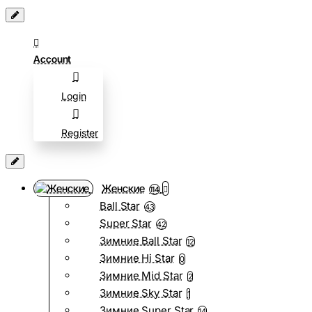
Account
Login
Register
Женские
114
Ball Star
43
Super Star
42
Зимние Ball Star
12
Зимние Hi Star
0
Зимние Mid Star
2
Зимние Sky Star
1
Зимние Super Star
14