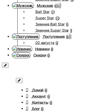
Мужские
47
Ball Star
21
Super Star
20
Зимние Ball Star
5
Зимние Super Star
1
Поступления
4
02 августа
4
Новинки
0
Скидки
0
Домой
0
Аккаунт
0
Контакты
0
Блог
0