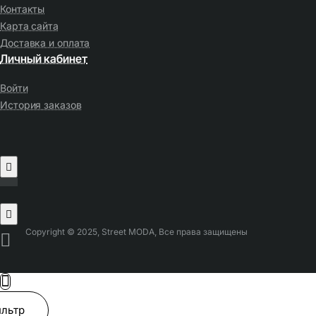
Контакты
Карта сайта
Доставка и оплата
Личный кабинет
Войти
История заказов
Copyright © 2025, Street MODA, Все права защищены
льтр