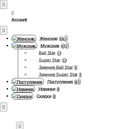
Account
Женские
114
Мужские
47
Ball Star
21
Super Star
20
Зимние Ball Star
5
Зимние Super Star
1
Поступления
4
Новинки
0
Скидки
0